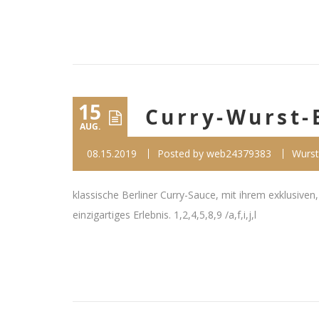
15
Curry-Wurst-
AUG.
08.15.2019
Posted by
web24379383
Wurst
klassische Berliner Curry-Sauce, mit ihrem exklusiven
einzigartiges Erlebnis. 1,2,4,5,8,9 /a,f,i,j,l