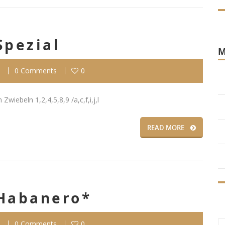
Spezial
0 Comments
0
wiebeln 1,2,4,5,8,9 /a,c,f,i,j,l
READ MORE
Habanero*
0 Comments
0