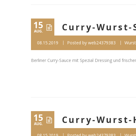
15
Curry-Wurst-
AUG.
08.15.2019
Posted by
web24379383
Wurst
Berliner Curry-Sauce mit Spezial Dressing und frischen Z
15
Curry-Wurst-
AUG.
08.15.2019
Posted by
web24379383
Wurst