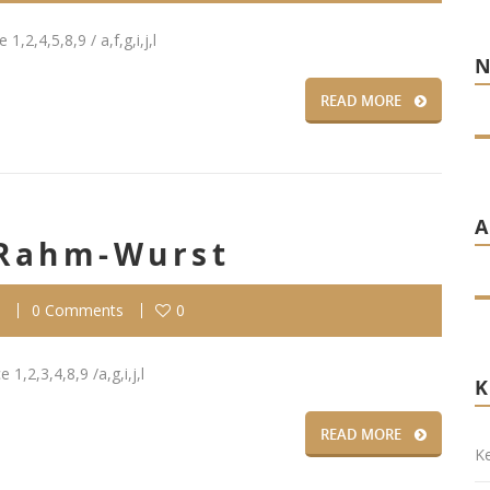
2,4,5,8,9 / a,f,g,i,j,l
READ MORE
Rahm-Wurst
0 Comments
0
2,3,4,8,9 /a,g,i,j,l
READ MORE
Ke