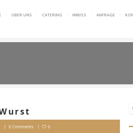
E
ÜBER UNS
CATERING
IMBISS
ANFRAGE
KO
-Wurst
0 Comments
0