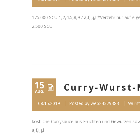
175.000 SCU 1,2,4,5,8,9 / a,f,i,j,l *Verzehr nur auf ei
2.500 SCU
15
Curry-Wurst-
AUG.
08.15.2019
Posted by
web24379383
Wurst
köstliche Currysauce aus Früchten und Gewürzen sowi
a,f,i,j,l