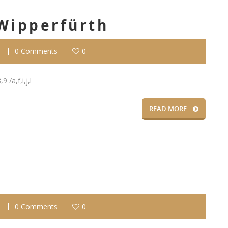
Wipperfürth
0 Comments
0
 /a,f,i,j,l
READ MORE
0 Comments
0