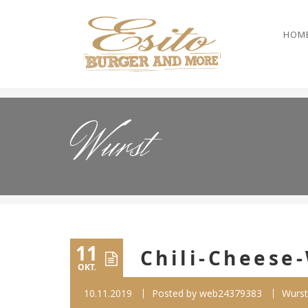
HOM
Wurst
11
Chili-Cheese
OKT.
10.11.2019
Posted by
web24379383
Wurst