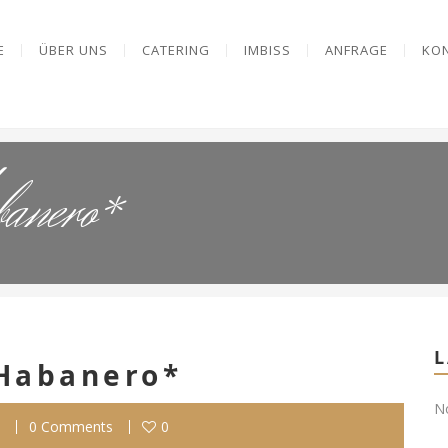
E
ÜBER UNS
CATERING
IMBISS
ANFRAGE
KO
anero*
L
Habanero*
No
0 Comments
0