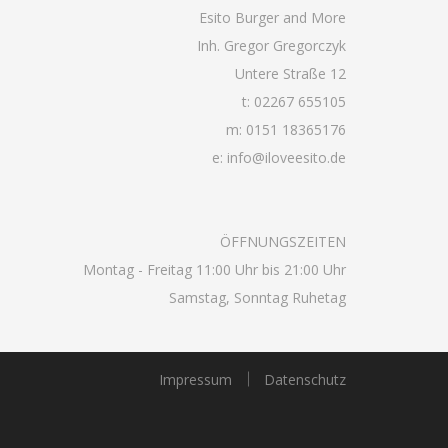
Esito Burger and More
Inh. Gregor Gregorczyk
Untere Straße 12
t: 02267 655105
m: 0151 18365176
e: info@iloveesito.de
ÖFFNUNGSZEITEN
Montag - Freitag 11:00 Uhr bis 21:00 Uhr
Samstag, Sonntag Ruhetag
Impressum
Datenschutz