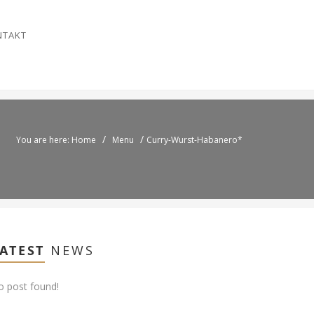
NTAKT
/
/
You are here: Home
Menu
Curry-Wurst-Habanero*
ATEST
NEWS
 post found!