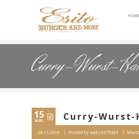
HOM
Curry-Wurst-Hab
15
Curry-Wurst-
AUG.
08.15.2019
Posted by
web24379383
Wurst