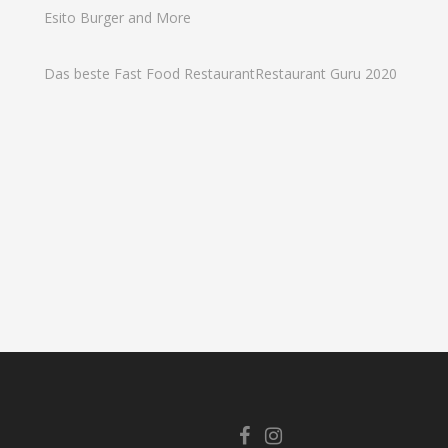
Esito Burger and More
Das beste Fast Food Restaurant
Restaurant Guru 2020