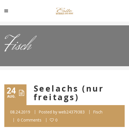
Fisch
Seelachs (nur
24
freitags)
AUG.
08.24.2019
Posted by
web24379383
Fisch
0 Comments
0