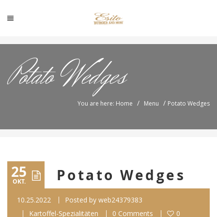
Potato Wedges
/
/
You are here: Home
Menu
Potato Wedges
25
Potato Wedges
OKT.
10.25.2022
Posted by
web24379383
Kartoffel-Spezialitäten
0 Comments
0