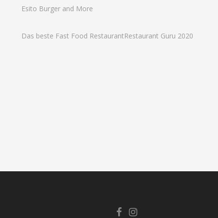
Esito Burger and More
Das beste Fast Food Restaurant
Restaurant Guru 2020