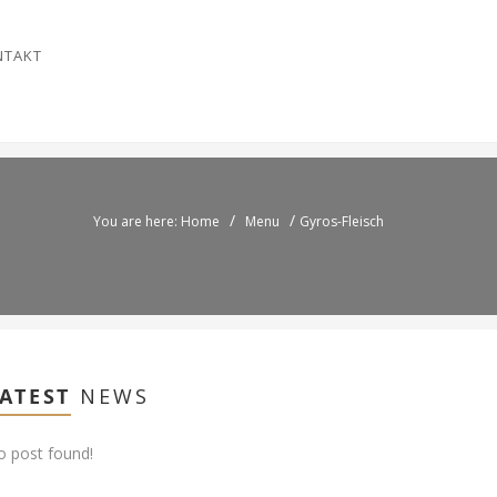
NTAKT
/
/
You are here: Home
Menu
Gyros-Fleisch
ATEST
NEWS
 post found!