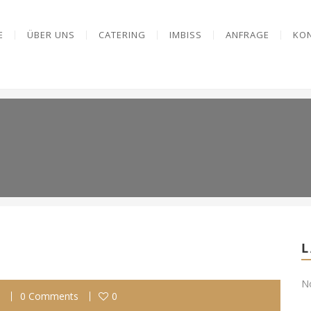
E
ÜBER UNS
CATERING
IMBISS
ANFRAGE
KO
L
No
0 Comments
0