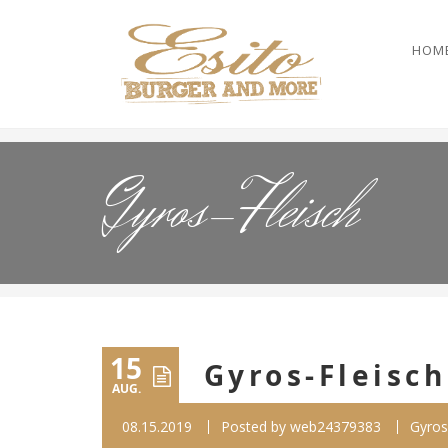
HOM
Gyros-Fleisch
15
Gyros-Fleisch
AUG.
08.15.2019
Posted by
web24379383
Gyros