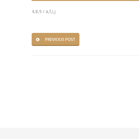
4,8,9 / a,f,i,j
PREVIOUS POST