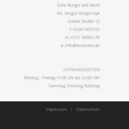
Esito Burger and More
Inh. Gregor Gregorczyk
Untere Straße 12
t: 02267 655105
m: 0151 18365176
e: info@iloveesito.de
ÖFFNUNGSZEITEN
Montag - Freitag 11:00 Uhr bis 21:00 Uhr
Samstag, Sonntag Ruhetag
Impressum
Datenschutz