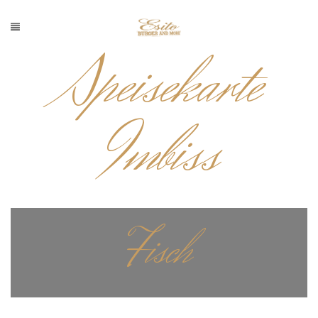
Speisekarte
Imbiss
Fisch