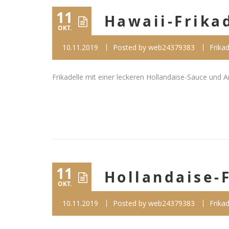
11
Hawaii-Frika
OKT.
10.11.2019
Posted by
web24379383
Frikad
Frikadelle mit einer leckeren Hollandaise-Sauce und An
11
Hollandaise-
OKT.
10.11.2019
Posted by
web24379383
Frikad