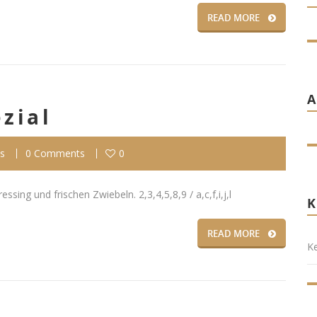
READ MORE
zial
s
0 Comments
0
ing und frischen Zwiebeln. 2,3,4,5,8,9 / a,c,f,i,j,l
READ MORE
Ke