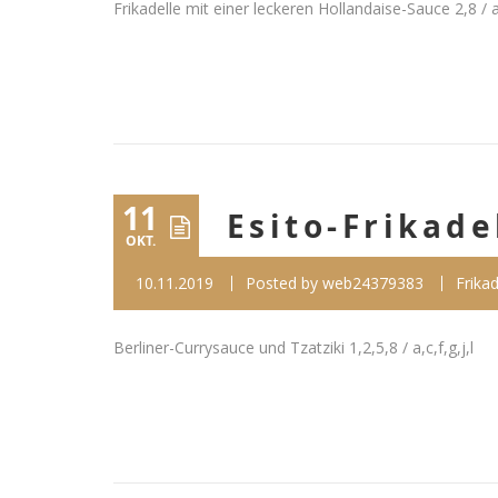
Frikadelle mit einer leckeren Hollandaise-Sauce 2,8 / a
11
Esito-Frikade
OKT.
10.11.2019
Posted by
web24379383
Frikad
Berliner-Currysauce und Tzatziki 1,2,5,8 / a,c,f,g,j,l