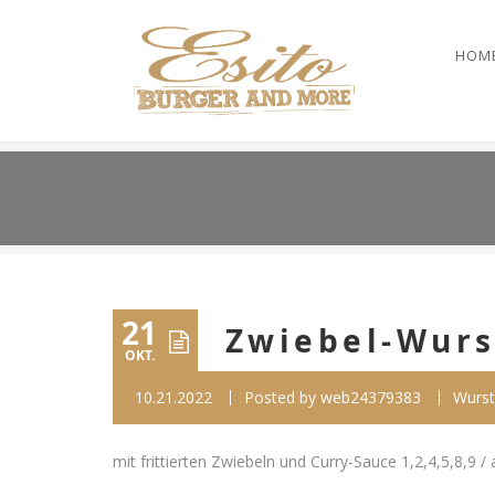
HOM
21
Zwiebel-Wurs
OKT.
10.21.2022
Posted by
web24379383
Wurst
mit frittierten Zwiebeln und Curry-Sauce 1,2,4,5,8,9 / a,f