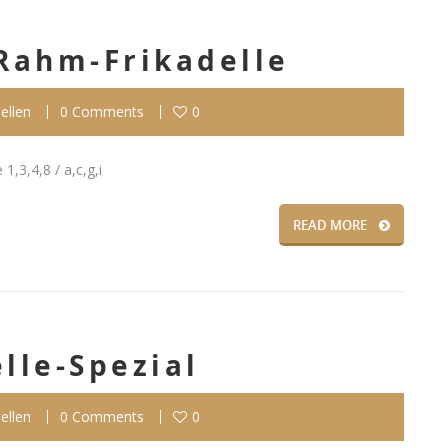
Rahm-Frikadelle
ellen
0 Comments
0
3,4,8 / a,c,g,i
READ MORE
lle-Spezial
ellen
0 Comments
0