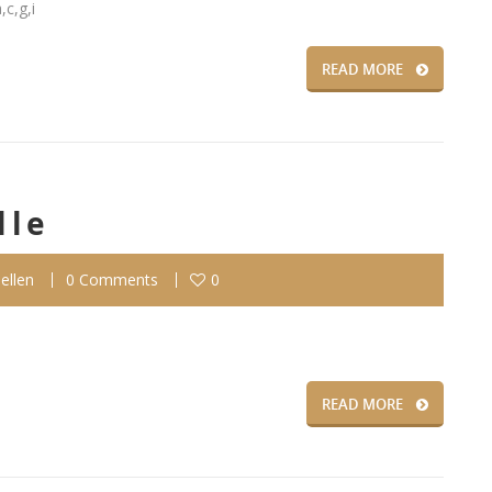
,c,g,i
READ MORE
lle
ellen
0 Comments
0
READ MORE