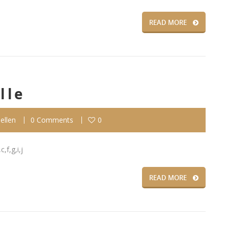
READ MORE
lle
ellen
0 Comments
0
,f,g,i,j
READ MORE