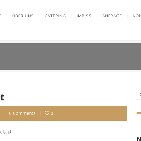
E
ÜBER UNS
CATERING
IMBISS
ANFRAGE
KO
t
0 Comments
0
,i,j,l