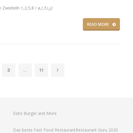
wiebeln 1,2,5,8 / a,c,f,i,j,l
READ MORE
3
…
11
Esito Burger and More
Das beste Fast Food Restaurant
Restaurant Guru 2020