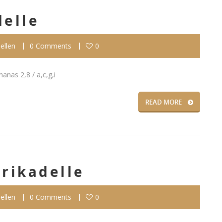
delle
ellen
0 Comments
0
anas 2,8 / a,c,g,i
READ MORE
Frikadelle
ellen
0 Comments
0