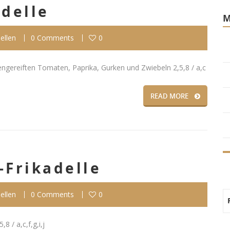
adelle
ellen
0 Comments
0
gereiften Tomaten, Paprika, Gurken und Zwiebeln 2,5,8 / a,c
READ MORE
-Frikadelle
ellen
0 Comments
0
 / a,c,f,g,i,j